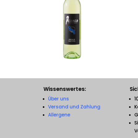
Wissenswertes:
Sic
Über uns
1
Versand und Zahlung
K
Allergene
G
S
V