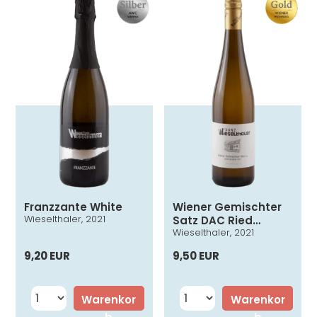
Franzzante White
Wiener Gemischter
Wieselthaler, 2021
Satz DAC Ried
Wieselthaler, 2021
Goldberg
9,20 EUR
9,50 EUR
Warenkor
Warenkor