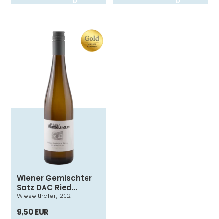
b
b
Wiener Gemischter
Satz DAC Ried
Wieselthaler, 2021
Weichseltal
9,50 EUR