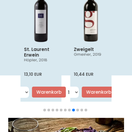
St. Laurent
Zweigelt
Zwe
Gmeiner, 2019
Gag
Erwein
9
Höpler, 2018
13,10 EUR
10,44 EUR
8,0
korb
Warenkorb
Warenkorb