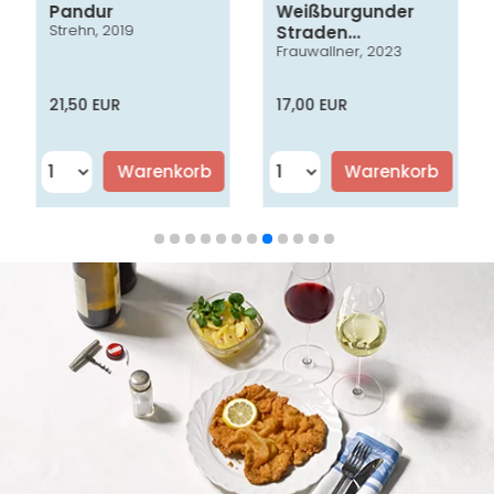
Pandur
Weißburgunder
Strehn, 2019
Straden
Frauwallner, 2023
Vulkanland
Steiermark DAC
21,50 EUR
17,00 EUR
Warenkorb
Warenkorb