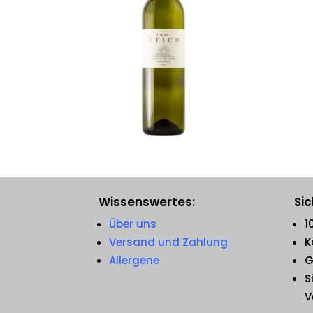
Wissenswertes:
Sic
Über uns
1
Versand und Zahlung
K
Allergene
G
S
V