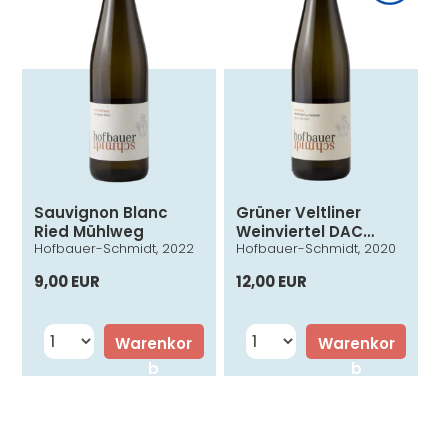
Sauvignon Blanc
Grüner Veltliner
Ried Mühlweg
Weinviertel DAC
Hofbauer-Schmidt, 2022
Hofbauer-Schmidt, 2020
Reserve Alte Reben
9,00 EUR
12,00 EUR
Warenkor
Warenkor
b
b