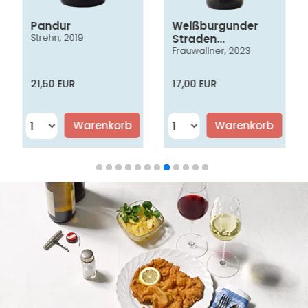
Pandur
Weißburgunder
Strehn, 2019
Straden
Frauwallner, 2023
Vulkanland
Steiermark DAC
21,50 EUR
17,00 EUR
Warenkorb
Warenkorb