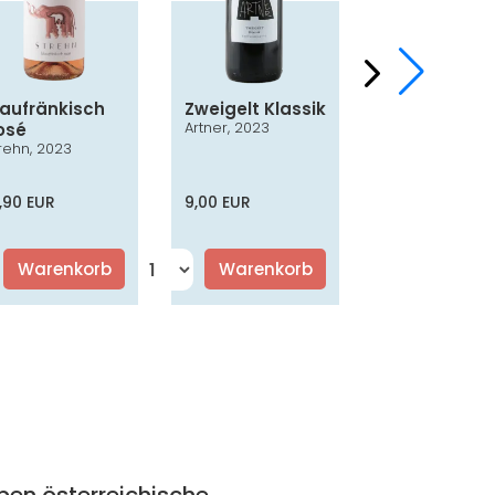
laufränkisch
Zweigelt Klassik
Chardonna
Artner, 2023
osé
Smaragd
rehn, 2023
Nothnagl, 2024
,90 EUR
9,00 EUR
16,50 EUR
Warenkorb
Warenkorb
Warenko