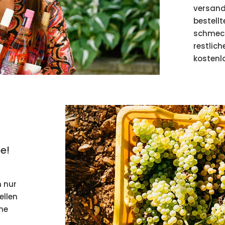
versandk
bestellt
schmeck
restlic
kostenlo
e!
 nur
ellen
ene