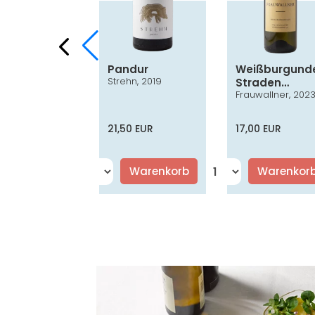
ufränkisch
Pandur
Weißburgund
Strehn, 2019
ssik
Straden
er, 2022
Frauwallner, 202
Vulkanland
Steiermark D
0 EUR
21,50 EUR
17,00 EUR
Warenkorb
Warenkorb
Warenkor