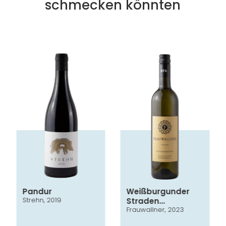
schmecken könnten
Pandur
Weißburgunder
Strehn, 2019
Straden
Frauwallner, 2023
Vulkanland
Steiermark DAC