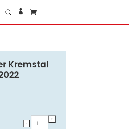
er Kremstal
2022
Grüner
+
-
Veltliner