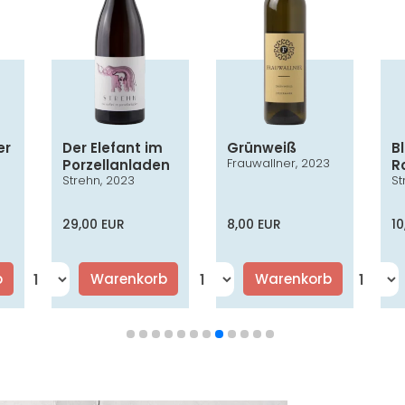
er
Der Elefant im
Grünweiß
B
Frauwallner, 2023
Porzellanladen
R
3
Strehn, 2023
St
AC
29,00 EUR
8,00 EUR
10
b
Warenkorb
Warenkorb