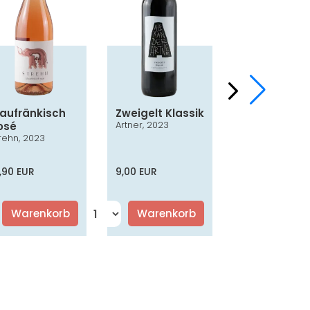
laufränkisch
Zweigelt Klassik
Chardonna
Artner, 2023
osé
Smaragd
rehn, 2023
Nothnagl, 2024
,90 EUR
9,00 EUR
16,50 EUR
Warenkorb
Warenkorb
Warenko