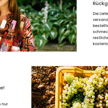
Rückg
Die Lief
versandk
bestellt
schmeck
restlic
kostenlo
e!
 nur