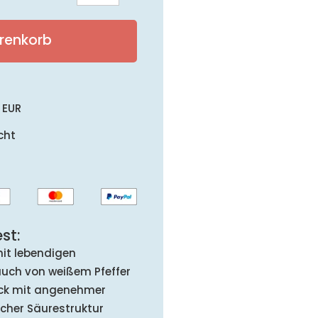
Kremstal
DAC
renkorb
Weinzurl
2022
Menge
 EUR
cht
st:
mit lebendigen
uch von weißem Pfeffer
k mit angenehmer
cher Säurestruktur