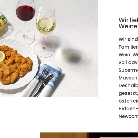
Wir li
Weine
Wir sind
Familie
Wein. W
voll da
Superma
Massenp
Deshalb
gesetzt
österre
Hidden
Newcome