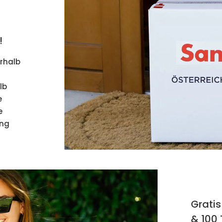
!
erhalb
lb
e
e
ung
Gratis
& 100