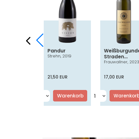
ufränkisch
Pandur
Weißburgund
Strehn, 2019
ssik
Straden
er, 2022
Frauwallner, 202
Vulkanland
Steiermark D
0 EUR
21,50 EUR
17,00 EUR
Warenkorb
Warenkorb
Warenkor