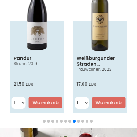
Pandur
Weißburgunder
Strehn, 2019
Straden
Frauwallner, 2023
Vulkanland
Steiermark DAC
21,50 EUR
17,00 EUR
Warenkorb
Warenkorb