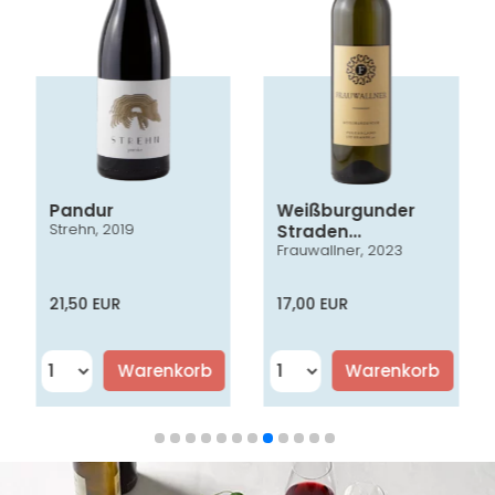
Pandur
Weißburgunder
Strehn, 2019
Straden
Frauwallner, 2023
Vulkanland
Steiermark DAC
21,50 EUR
17,00 EUR
Warenkorb
Warenkorb