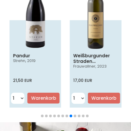
Pandur
Weißburgunder
Strehn, 2019
Straden
Frauwallner, 2023
Vulkanland
Steiermark DAC
21,50 EUR
17,00 EUR
Warenkorb
Warenkorb