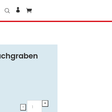
lachgraben
Merlot
+
-
Ried