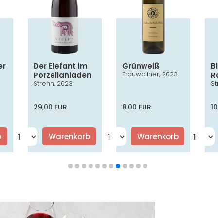
er
Der Elefant im
Grünweiß
B
Frauwallner, 2023
Porzellanladen
R
3
Strehn, 2023
St
AC
29,00 EUR
8,00 EUR
10
b
Warenkorb
Warenkorb