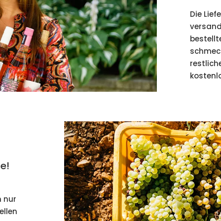
Die Lief
versandk
bestellt
schmeck
restlic
kostenlo
e!
 nur
ellen