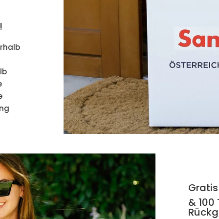
!
erhalb
lb
e
e
ung
Gratis
& 100
Rückg