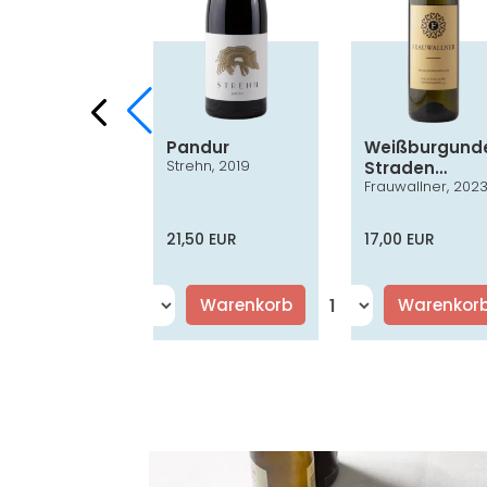
ufränkisch
Pandur
Weißburgund
Strehn, 2019
ssik
Straden
er, 2022
Frauwallner, 202
Vulkanland
Steiermark D
0 EUR
21,50 EUR
17,00 EUR
Warenkorb
Warenkorb
Warenkor