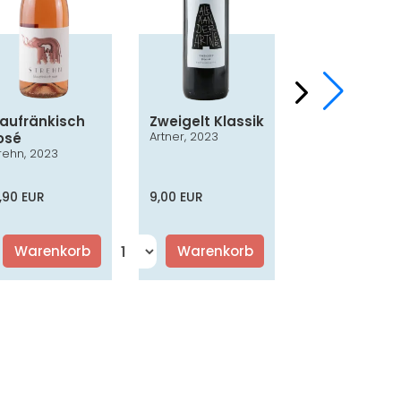
laufränkisch
Zweigelt Klassik
Chardonna
Artner, 2023
osé
Smaragd
rehn, 2023
Nothnagl, 2024
,90 EUR
9,00 EUR
16,50 EUR
Warenkorb
Warenkorb
Warenko