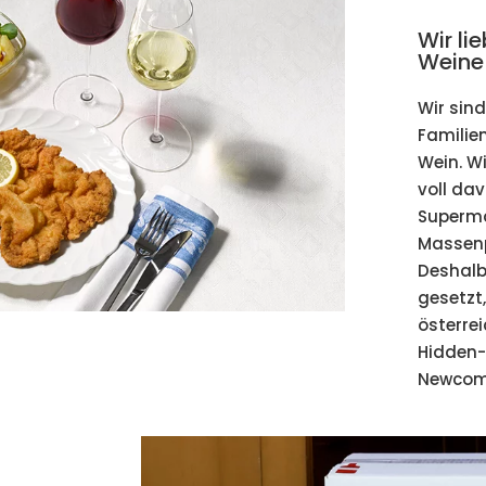
Wir li
Weine
Wir sind
Familie
Wein. W
voll da
Superma
Massenp
Deshalb
gesetzt
österre
Hidden
Newcome