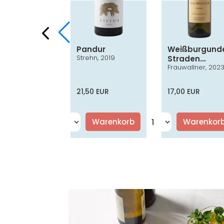
ufränkisch
Pandur
Weißburgund
Strehn, 2019
ssik
Straden
er, 2022
Frauwallner, 202
Vulkanland
Steiermark D
0 EUR
21,50 EUR
17,00 EUR
Warenkorb
Warenkorb
Warenkor