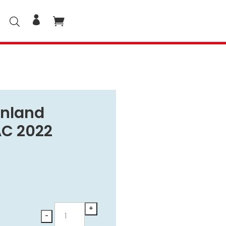
anland
AC 2022
Morillon
+
-
Vulkanland