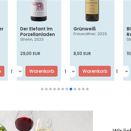
er
Der Elefant im
Grünweiß
B
Frauwallner, 2023
Porzellanladen
R
3
Strehn, 2023
St
AC
29,00 EUR
8,00 EUR
10
b
Warenkorb
Warenkorb