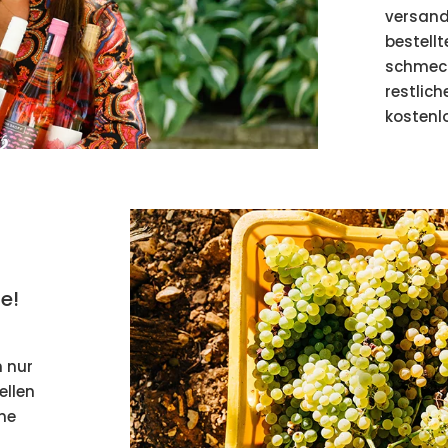
versandk
bestellt
schmeck
restlic
kostenlo
e!
 nur
ellen
ene