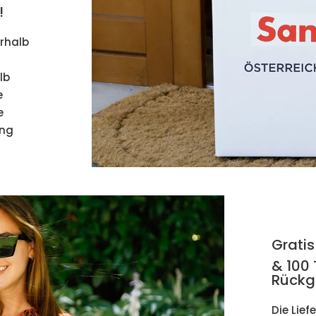
!
erhalb
lb
e
e
ung
Gratis
& 100
Rückg
Die Lief