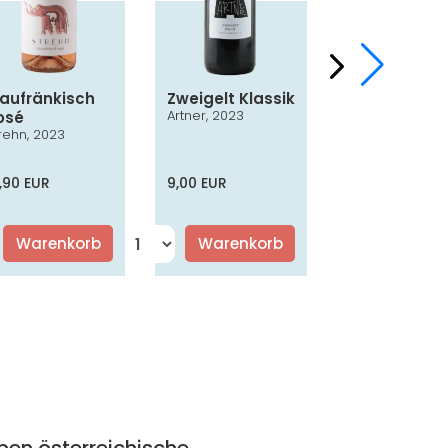
laufränkisch
Zweigelt Klassik
Chardonna
Artner, 2023
osé
Smaragd
rehn, 2023
Nothnagl, 2024
,90 EUR
9,00 EUR
16,50 EUR
Warenkorb
Warenkorb
Warenko