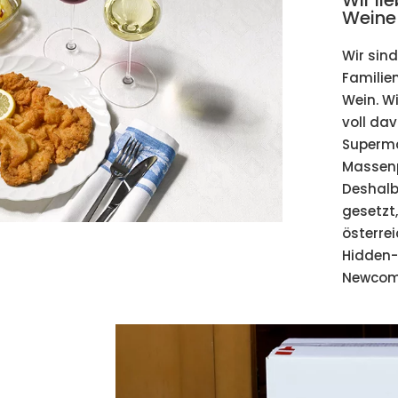
Wir li
Weine
Wir sind
Familie
Wein. W
voll da
Superma
Massenp
Deshalb
gesetzt
österre
Hidden
Newcome