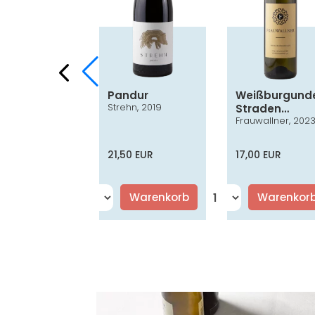
ufränkisch
Pandur
Weißburgund
Strehn, 2019
ssik
Straden
er, 2022
Frauwallner, 202
Vulkanland
Steiermark D
0 EUR
21,50 EUR
17,00 EUR
Warenkorb
Warenkorb
Warenkor