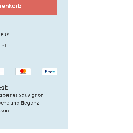
renkorb
 EUR
cht
st:
 Cabernet Sauvignon
ische und Eleganz
ison