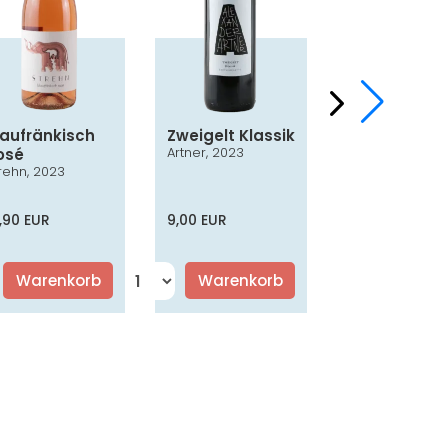
laufränkisch
Zweigelt Klassik
Chardonna
Artner, 2023
osé
Smaragd
rehn, 2023
Nothnagl, 2024
,90 EUR
9,00 EUR
16,50 EUR
Warenkorb
Warenkorb
Warenko