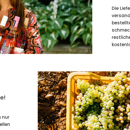
Die Lief
versandk
bestellt
schmeck
restlic
kostenlo
e!
 nur
ellen