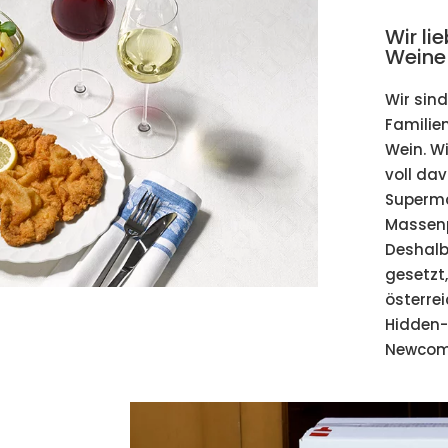
Wir li
Weine
Wir sind
Familie
Wein. W
voll da
Superma
Massenp
Deshalb
gesetzt
österre
Hidden
Newcome