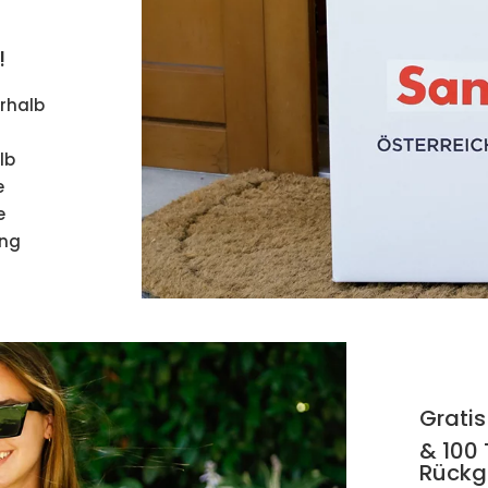
!
erhalb
lb
e
e
ung
Gratis
& 100
Rückg