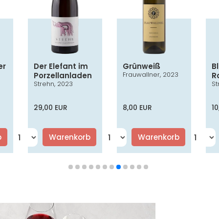
er
Der Elefant im
Grünweiß
B
Frauwallner, 2023
Porzellanladen
R
3
Strehn, 2023
St
AC
29,00 EUR
8,00 EUR
10
b
Warenkorb
Warenkorb