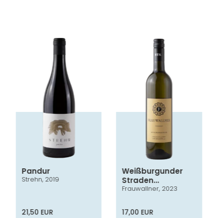
Pandur
Weißburgunder
Strehn, 2019
Straden
Frauwallner, 2023
Vulkanland
Steiermark DAC
21,50 EUR
17,00 EUR