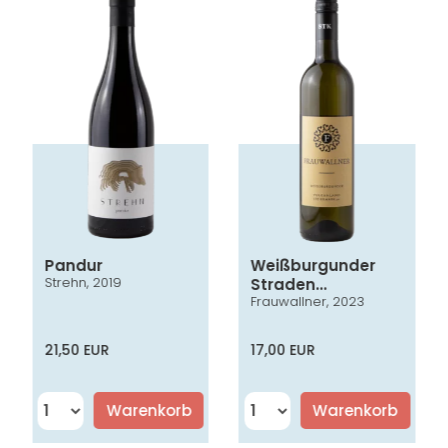
Pandur
Weißburgunder
Strehn, 2019
Straden
Frauwallner, 2023
Vulkanland
Steiermark DAC
21,50 EUR
17,00 EUR
Warenkorb
Warenkorb