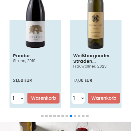
Pandur
Weißburgunder
Strehn, 2019
Straden
Frauwallner, 2023
Vulkanland
Steiermark DAC
21,50 EUR
17,00 EUR
Warenkorb
Warenkorb