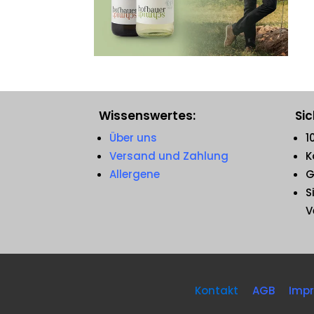
Wissenswertes:
Sic
Über uns
1
Versand und Zahlung
K
Allergene
G
S
V
Kontakt
AGB
Imp