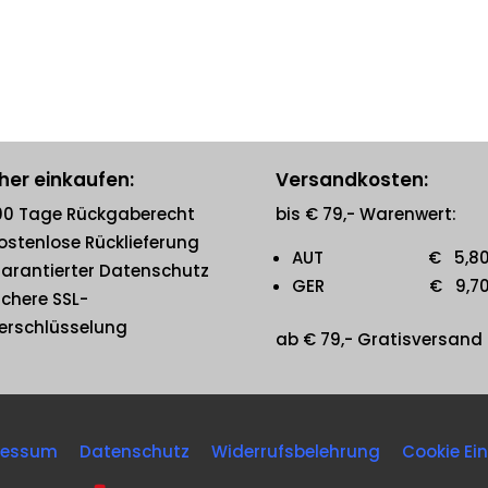
her einkaufen:
Versandkosten:
00 Tage Rückgaberecht
bis € 79,- Warenwert:
ostenlose Rücklieferung
AUT € 5,8
arantierter Datenschutz
GER € 9,7
ichere SSL-
erschlüsselung
ab € 79,- Gratisversand
ressum
Datenschutz
Widerrufsbelehrung
Cookie Ei