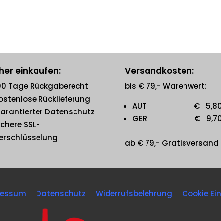
her einkaufen:
Versandkosten:
00 Tage Rückgaberecht
bis € 79,- Warenwert:
ostenlose Rücklieferung
AUT € 5,8
arantierter Datenschutz
GER € 9,7
ichere SSL-
erschlüsselung
ab € 79,- Gratisversand
ressum
Datenschutz
Widerrufsbelehrung
Cookie Ei