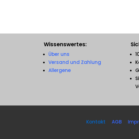
Wissenswertes:
Sic
Über uns
1
Versand und Zahlung
K
Allergene
G
S
V
Kontakt
AGB
Imp