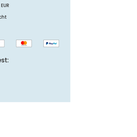
 EUR
cht
st: