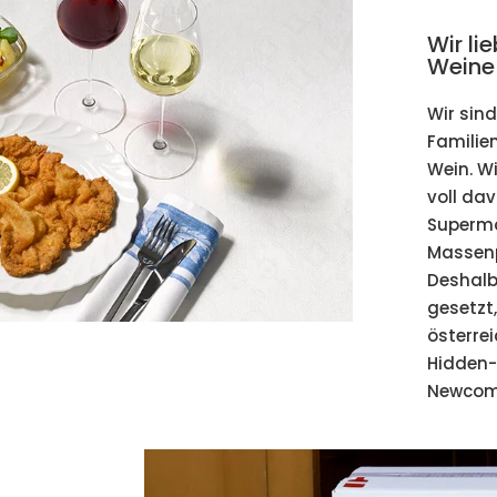
Wir li
Weine
Wir sind
Familie
Wein. W
voll da
Superma
Massenp
Deshalb
gesetzt
österre
Hidden
Newcome