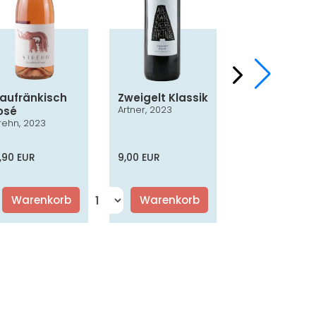
laufränkisch
Zweigelt Klassik
Chardonna
Artner, 2023
osé
Smaragd
rehn, 2023
Nothnagl, 2024
,90 EUR
9,00 EUR
16,50 EUR
Warenkorb
Warenkorb
Warenko