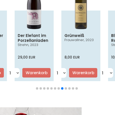
er
Der Elefant im
Grünweiß
B
Frauwallner, 2023
Porzellanladen
R
3
Strehn, 2023
St
AC
29,00 EUR
8,00 EUR
10
b
Warenkorb
Warenkorb