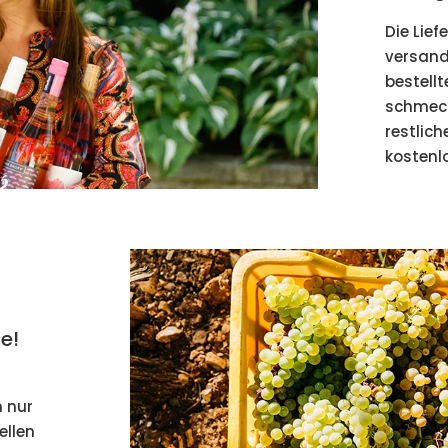
Die Lief
versandk
bestellt
schmeck
restlic
kostenlo
e!
 nur
ellen