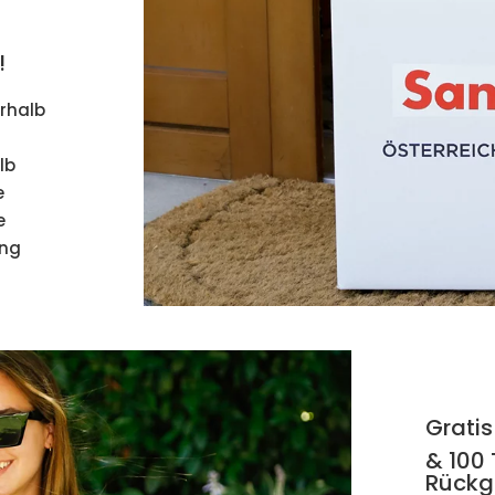
!
erhalb
lb
e
e
ung
Gratis
& 100
Rückg