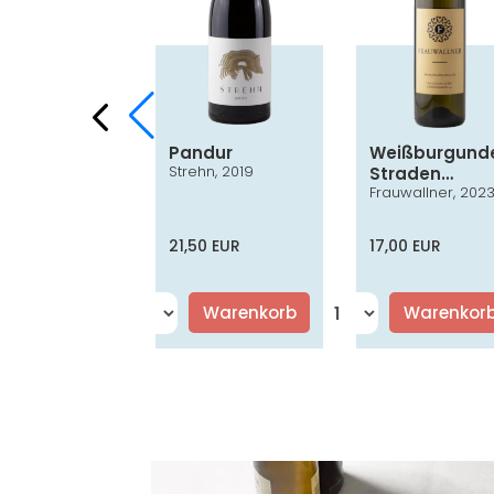
ufränkisch
Pandur
Weißburgund
Strehn, 2019
ssik
Straden
er, 2022
Frauwallner, 202
Vulkanland
Steiermark D
0 EUR
21,50 EUR
17,00 EUR
Warenkorb
Warenkorb
Warenkor