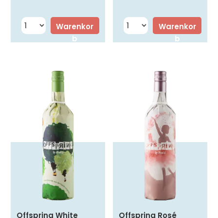
Warenkor
Warenkor
b
b
Offspring White
Offspring Rosé