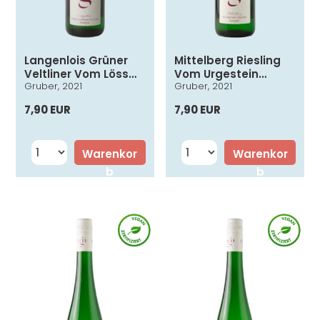
Langenlois Grüner
Mittelberg Riesling
Veltliner Vom Löss
Vom Urgestein
Gruber, 2021
Gruber, 2021
Kamptal DAC
Kamptal DAC
7,90 EUR
7,90 EUR
Warenkor
Warenkor
b
b