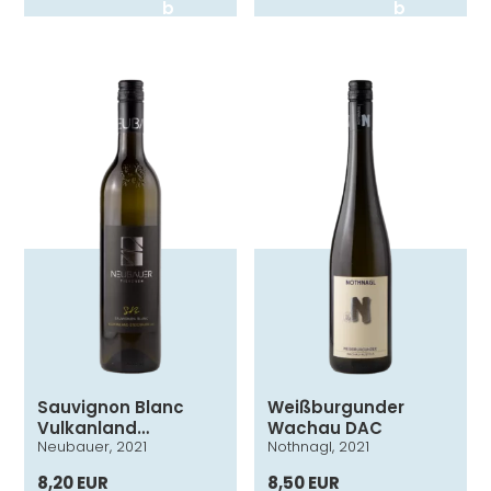
b
b
Sauvignon Blanc
Weißburgunder
Vulkanland
Wachau DAC
Neubauer, 2021
Nothnagl, 2021
Steiermark DAC
8,20 EUR
8,50 EUR