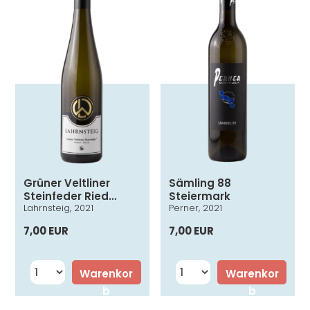
Grüner Veltliner
Sämling 88
Steinfeder Ried
Steiermark
Lahrnsteig, 2021
Perner, 2021
Mitterbirg Wachau
DAC
7,00 EUR
7,00 EUR
Warenkor
Warenkor
b
b