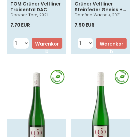
TOM Grüner Veltliner
Grüner Veltliner
Traisental DAC
Steinfeder Gneiss +
Dockner Tom, 2021
Domäne Wachau, 2021
Löss
7,70 EUR
7,90 EUR
Warenkor
Warenkor
b
b