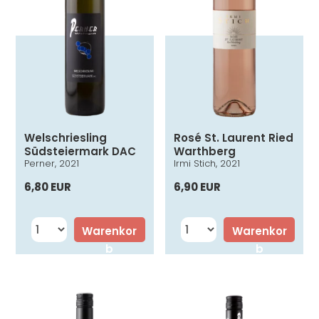
Welschriesling
Rosé St. Laurent Ried
Südsteiermark DAC
Warthberg
Perner, 2021
Irmi Stich, 2021
6,80 EUR
6,90 EUR
Warenkor
Warenkor
b
b